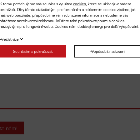
K tomu potřebujeme váš souhlas s využitím
cookies
, které se ukládají ve vašem
prohlížeči. Díky těmto statistickým, preferenčním a reklamním cookies zjistíme, jak
náš web používáte, přizpůsobíme vám zobrazené informace a nebudeme vás
obtěžovat nerelevantní reklamou. Můžete také pokračovat pouze s cookies
nezbytnými pro fungování webu. Cookies nám dodávají energii pro další vylepšování.
Přečíst více
Souhlasím a pokračovat
Přizpůsobit nastavení
te nám!