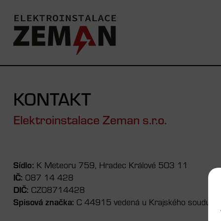
KONTAKT
Elektroinstalace Zeman s.r.o.
Sídlo:
K Meteoru 759, Hradec Králové 503 11
IČ:
087 14 428
DIČ:
CZ08714428
Spisová značka:
C 44915 vedená u Krajského soudu v H