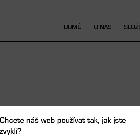
DOMŮ
O NÁS
SLUŽ
Chcete náš web používat tak, jak jste
radci Králové
zvyklí?