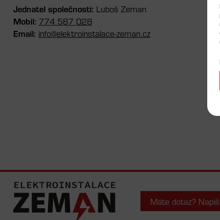
Jednatel společnosti:
Luboš Zeman
Mobil:
774 587 028
Email:
info@elektroinstalace-zeman.cz
Máte dotaz? Napiš